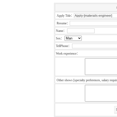
Apply Title：
Resume：
Name：
Sex：
TellPhone：
Work experience：
Other shows [specialty preferences, salary requi