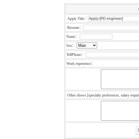
Apply Title：
Resume：
Name：
Sex：
TellPhone：
Work experience：
Other shows [specialty preferences, salary requi